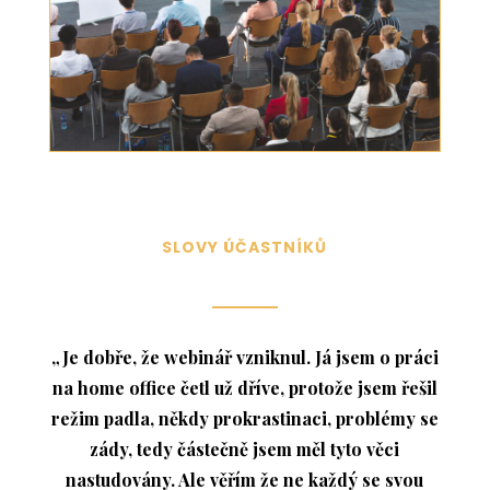
SLOVY ÚČASTNÍKŮ
„Je dobře, že webinář vzniknul. Já jsem o práci
na home office četl už dříve, protože jsem řešil
režim padla, někdy prokrastinaci, problémy se
zády, tedy částečně jsem měl tyto věci
nastudovány. Ale věřím že ne každý se svou