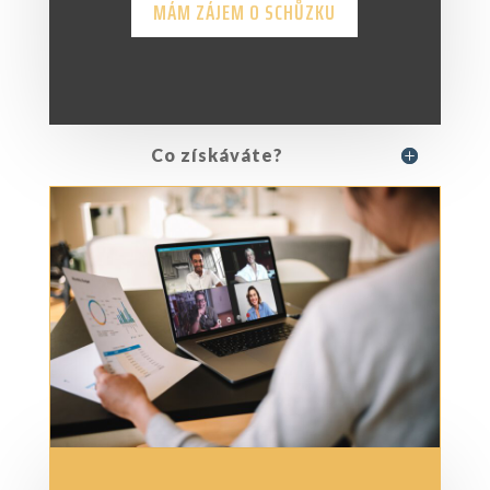
MÁM ZÁJEM O SCHŮZKU
Co získáváte?