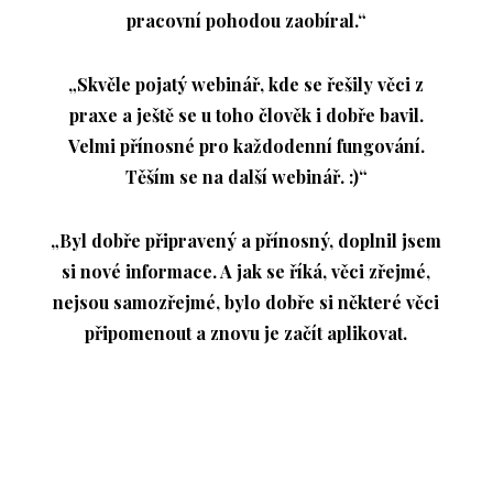
pracovní pohodou zaobíral.“
„Skvěle pojatý webinář, kde se řešily věci z
praxe a ještě se u toho člověk i dobře bavil.
Velmi přínosné pro každodenní fungování.
Těším se na další webinář. :)“
„Byl dobře připravený a přínosný, doplnil jsem
si nové informace. A jak se říká, věci zřejmé,
nejsou samozřejmé, bylo dobře si některé věci
připomenout a znovu je začít aplikovat.