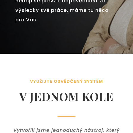
nebojí se převzít odpovědnost za
výsledky své práce, máme tu něco
pro Vás.
VYUŽIJTE OSVĚDČENÝ SYSTÉM
V JEDNOM KOLE
Vytvořili jsme jednoduchý nástroj, který