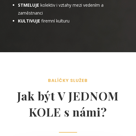
STMELUJE
kolektiv i vztahy mezi vedením a
zaměstnanci
KULTIVUJE
firemní kulturu
BALÍČKY SLUŽEB
Jak být V JEDNOM
KOLE s námi?