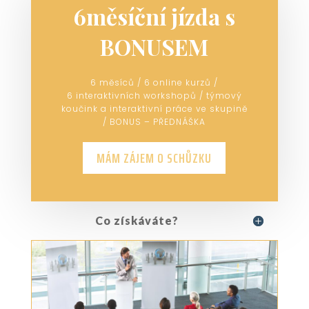
6měsíční jízda s
BONUSEM
6 měsíců / 6 online kurzů /
6 interaktivních workshopů / týmový
koučink a interaktivní práce ve skupině
/ BONUS – PŘEDNÁŠKA
MÁM ZÁJEM O SCHŮZKU
Co získáváte?